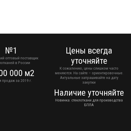
№1
Цены всегда
ий оптовый поставщик
уточняйте
лотканей в России
К сожалению, цены слишком часто
00 000 м2
меняются. На сайте – ориентировочные.
Актуальные запрашивайте на дату
 продаж за 2019 г.
закупки
Наличие уточняйте
Новинка: стеклоткани для производства
БПЛА