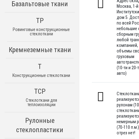
Адрес склад
Базальтовые ткани
Москва, 1-й
Институтск
дом 5. Дос
ТР
по всей Ро
небольшие
Ровинговые конструкционные
стеклоткани
сборным гр
любой тран
компанией,
Кремнеземные ткани
объемы св
грузовым
автотрансп
Т
(10-ти и 20-
авто)
Конструкционные стеклоткани
ТСР
Стеклоткан
реализуютс
Стеклоткани для
теплоизоляции
рулонам (100
стеклоткан
реализуютс
Рулонные
немерным 
(70-110 п.м.)
стеклопластики
отрез нет!