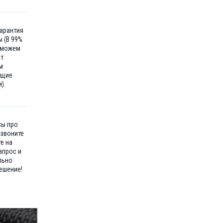
гарантия
 (В 99%
 можем
ет
м
ющие
).
сы про
озвоните
е на
апрос и
льно
ешение!