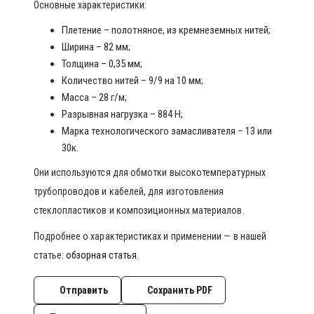
Основные характеристики:
Плетение – полотняное, из кремнеземных нитей;
Ширина – 82 мм;
Толщина – 0,35 мм;
Количество нитей – 9/9 на 10 мм;
Масса – 28 г/м;
Разрывная нагрузка – 884 Н;
Марка технологического замасливателя – 13 или
30к.
Они используются для обмотки высокотемпературных
трубопроводов и кабелей, для изготовления
стеклопластиков и композиционных материалов.
Подробнее о характеристиках и применении — в нашей
статье:
обзорная статья
.
Отправить
Сохранить PDF