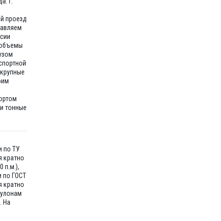
а: г.
ий проезд
тавляем
ссии
 объемы
узом
спортной
 крупные
оим
ортом
ти тонные
и по ТУ
я кратно
 п.м.),
и по ГОСТ
я кратно
рулонам
. На