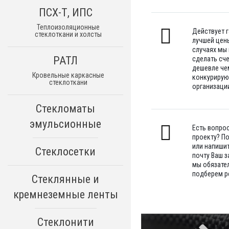
ПСХ-Т, ИПС
Теплоизоляционные
Действует 
стеклоткани и холсты
лучшей цены
случаях мы
РАТЛ
сделать сч
дешевле че
Кровельные каркасные
конкуриру
стеклоткани
организации
Стекломаты
эмульсионные
Есть вопро
проекту? П
или напишит
Стеклосетки
почту Ваш з
мы обязате
подберем р
Стеклянные и
кремнеземные ленты
Стеклонити