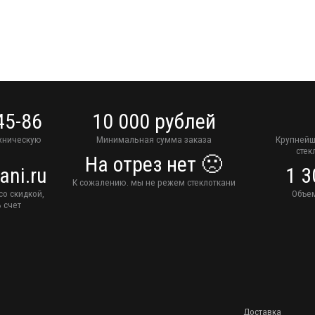
45-86
10 000 рублей
ехническую
Минимальная сумма заказа
Крупнейш
стек
На отрез нет 🙁
ani.ru
1 3
К сожалению. мы не режем стеклоткани
со скидкой,
Объем
 счет
Доставка