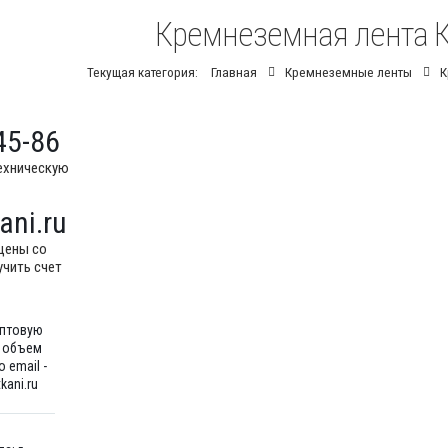
Кремнеземная лента К
Текущая категория:
Главная
Кремнеземные ленты
К
45-86
ехническую
ani.ru
цены со
учить счет
оптовую
ш объем
 email -
kani.ru