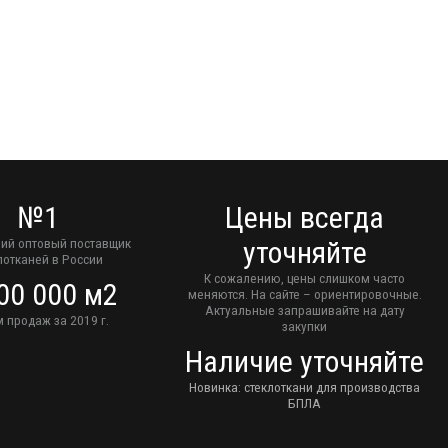
№1
Цены всегда
ий оптовый поставщик
уточняйте
лотканей в России
К сожалению, цены слишком часто
00 000 м2
меняются. На сайте – ориентировочные.
Актуальные запрашивайте на дату
 продаж за 2019 г.
закупки
Наличие уточняйте
Новинка: стеклоткани для производства
БПЛА