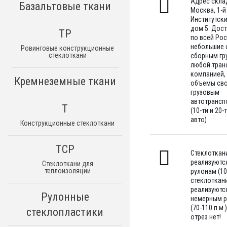
Адрес склад
Базальтовые ткани
Москва, 1-й
Институтск
дом 5. Дос
ТР
по всей Ро
небольшие
Ровинговые конструкционные
стеклоткани
сборным гр
любой тран
компанией,
Кремнеземные ткани
объемы св
грузовым
автотрансп
Т
(10-ти и 20-
авто)
Конструкционные стеклоткани
ТСР
Стеклоткан
реализуютс
Стеклоткани для
теплоизоляции
рулонам (100
стеклоткан
реализуютс
Рулонные
немерным 
(70-110 п.м.)
стеклопластики
отрез нет!