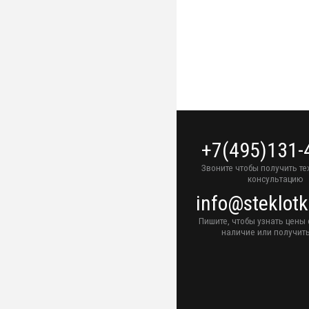
+7(495)131-
Звоните чтобы получить т
консультацию
info@steklotk
Пишите, чтобы узнать цены 
наличие или получить