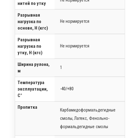
Не нормируется
нитей по утку
Разрывная
нагрузка по
Не нормируется
основе, Н (кгс)
Разрывная
нагрузка по
Не нормируется
утку, Н (кгс)
Ширина рулона,
1
м
Температура
эксплуатации,
-40/+80
C°
Пропитка
Карбамидоформальдегидные
смолы, Латекс, Фенольно-
формальдегидные смолы