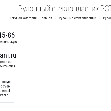
Рулонный стеклопластик РСТ
Текущая категория:
Главная
Рулонные стеклопластики
Рулон
45-86
ехническую
ani.ru
цены со
учить счет
оптовую
ш объем
 email -
kani.ru