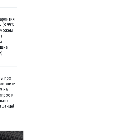
гарантия
 (В 99%
 можем
ет
м
ющие
).
сы про
озвоните
е на
апрос и
льно
ешение!