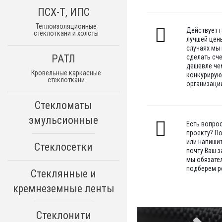
ПСХ-Т, ИПС
Теплоизоляционные
Действует 
стеклоткани и холсты
лучшей цены
случаях мы
РАТЛ
сделать сч
дешевле че
Кровельные каркасные
конкуриру
стеклоткани
организации
Стекломаты
эмульсионные
Есть вопро
проекту? П
или напишит
Стеклосетки
почту Ваш з
мы обязате
подберем р
Стеклянные и
кремнеземные ленты
Стеклонити