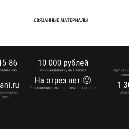
СВЯЗАННЫЕ МАТЕРИАЛЫ
45-86
10 000 рублей
ехническую
Минимальная сумма заказа
Крупнейш
стек
На отрез нет 🙁
ani.ru
1 3
К сожалению. мы не режем стеклоткани
со скидкой,
Объем
 счет