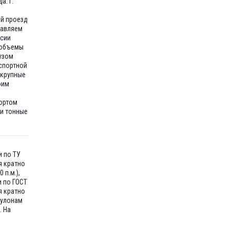
а: г.
ий проезд
тавляем
ссии
 объемы
узом
спортной
 крупные
оим
ортом
ти тонные
и по ТУ
я кратно
 п.м.),
и по ГОСТ
я кратно
рулонам
. На