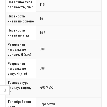
Поверхностная
110
плотность, г/м²
Плотность
16
нитей по основе
Плотность
16.5
нитей по утку
Разрывная
нагрузка по
588
основе, Н (кгс)
Разрывная
нагрузка по
588
утку, Н (кгс)
Температура
эксплуатации,
-200/+550
C°
Тип обработки
Обработан
края