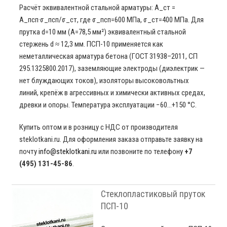
Расчёт эквивалентной стальной арматуры: A_ст =
A_псп·σ_псп/σ_ст, где σ_псп=600 МПа, σ_ст=400 МПа. Для
прутка d=10 мм (A=78,5 мм²) эквивалентный стальной
стержень d ≈ 12,3 мм. ПСП-10 применяется как
неметаллическая арматура бетона (ГОСТ 31938–2011, СП
295.1325800.2017), заземляющие электроды (диэлектрик —
нет блуждающих токов), изоляторы высоковольтных
линий, крепёж в агрессивных и химически активных средах,
древки и опоры. Температура эксплуатации −60…+150 °C.
Купить оптом и в розницу с НДС от производителя
steklotkani.ru. Для оформления заказа отправьте заявку на
почту
info@steklotkani.ru
или позвоните по телефону
+7
(495) 131-45-86
.
Стеклопластиковый пруток
ПСП-10