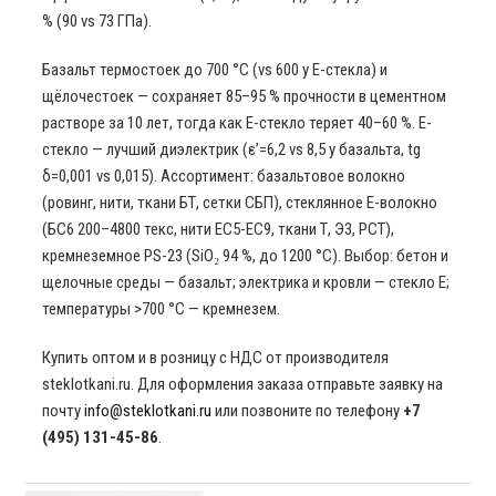
% (90 vs 73 ГПа).
Базальт термостоек до 700 °C (vs 600 у E-стекла) и
щёлочестоек — сохраняет 85–95 % прочности в цементном
растворе за 10 лет, тогда как E-стекло теряет 40–60 %. E-
стекло — лучший диэлектрик (ε’=6,2 vs 8,5 у базальта, tg
δ=0,001 vs 0,015). Ассортимент: базальтовое волокно
(ровинг, нити, ткани БТ, сетки СБП), стеклянное E-волокно
(БС6 200–4800 текс, нити ЕС5-ЕС9, ткани Т, Э3, РСТ),
кремнеземное PS-23 (SiO₂ 94 %, до 1200 °C). Выбор: бетон и
щелочные среды — базальт; электрика и кровли — стекло E;
температуры >700 °C — кремнезем.
Купить оптом и в розницу с НДС от производителя
steklotkani.ru. Для оформления заказа отправьте заявку на
почту
info@steklotkani.ru
или позвоните по телефону
+7
(495) 131-45-86
.