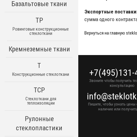
Базальтовые ткани
Экспортные поставки
сумма одного контракт
ТР
Ровинговые конструкционные
Вернуться на главную steklo
стеклоткани
Кремнеземные ткани
Т
+7(495)131-
Конструкционные стеклоткани
Звоните чтобы получить т
консультацию
ТСР
info@steklotk
Стеклоткани для
теплоизоляции
Пишите, чтобы узнать цены 
наличие или получить
Рулонные
стеклопластики