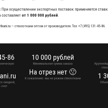
:
При осуществлении экспортных поставок применяется став
а составляет
от 1 000 000 рублей
.
tkani.ru
— стеклоткани оптом от производителя. Тел: +7 (495) 131-45-86.
45-86
10 000 рублей
ехническую
Минимальная сумма заказа
Крупнейш
стек
На отрез нет 🙁
ani.ru
1 3
К сожалению. мы не режем стеклоткани
со скидкой,
Объем
 счет