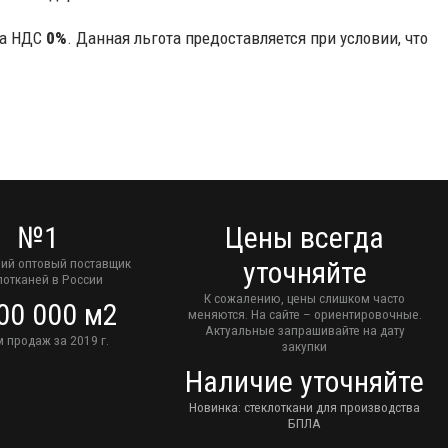
ка НДС
0%
. Данная льгота предоставляется при условии, что
№1
Цены всегда
ий оптовый поставщик
уточняйте
лотканей в России
К сожалению, цены слишком часто
00 000 м2
меняются. На сайте – ориентировочные.
Актуальные запрашивайте на дату
 продаж за 2019 г.
закупки
Наличие уточняйте
Новинка: стеклоткани для производства
БПЛА