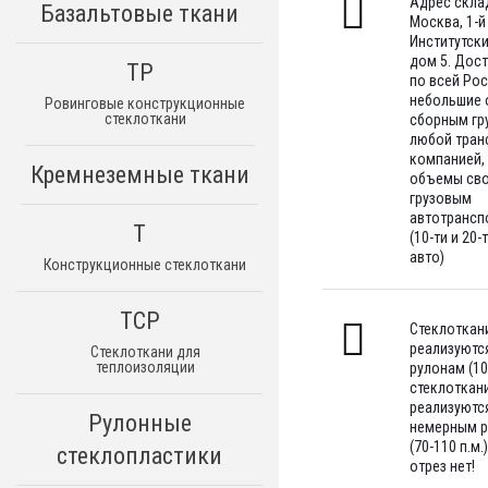
Адрес склад
Базальтовые ткани
Москва, 1-й
Институтск
дом 5. Дос
ТР
по всей Ро
небольшие
Ровинговые конструкционные
стеклоткани
сборным гр
любой тран
компанией,
Кремнеземные ткани
объемы св
грузовым
автотрансп
Т
(10-ти и 20-
авто)
Конструкционные стеклоткани
ТСР
Стеклоткан
реализуютс
Стеклоткани для
теплоизоляции
рулонам (100
стеклоткан
реализуютс
Рулонные
немерным 
(70-110 п.м.)
стеклопластики
отрез нет!