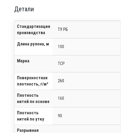
Детали
Стандартизация
ТУ РБ
производства
Длина рулона, м
100
Марка
ТСР
Поверхностная
260
плотность, г/м²
Плотность
160
нитей по основе
Плотность
90
нитей по утку
Разрывная