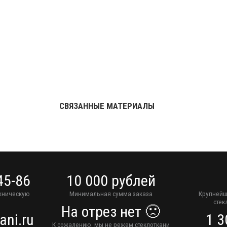
СВЯЗАННЫЕ МАТЕРИАЛЫ
45-86
10 000 рублей
ехническую
Минимальная сумма заказа
Крупнейш
стек
На отрез нет 🙁
ani.ru
1 3
К сожалению. мы не режем стеклоткани