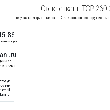
Стеклоткань ТСР-260-
Текущая категория:
Главная
Стеклоткани
,
Конструкционные
45-86
ехническую
ani.ru
цены со
учить счет
оптовую
ш объем
 email -
kani.ru