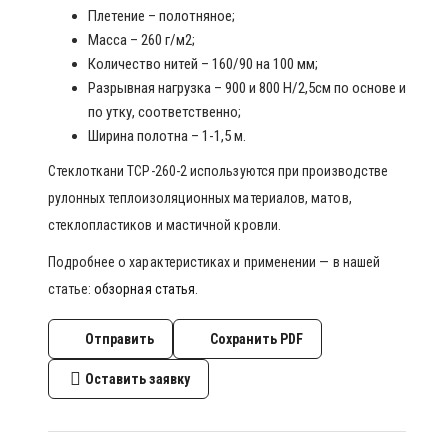
Плетение – полотняное;
Масса – 260 г/м2;
Количество нитей – 160/90 на 100 мм;
Разрывная нагрузка – 900 и 800 Н/2,5см по основе и
по утку, соответственно;
Ширина полотна – 1-1,5 м.
Стеклоткани ТСР-260-2 используются при производстве
рулонных теплоизоляционных материалов, матов,
стеклопластиков и мастичной кровли.
Подробнее о характеристиках и применении — в нашей
статье:
обзорная статья
.
Отправить
Сохранить PDF
Оставить заявку