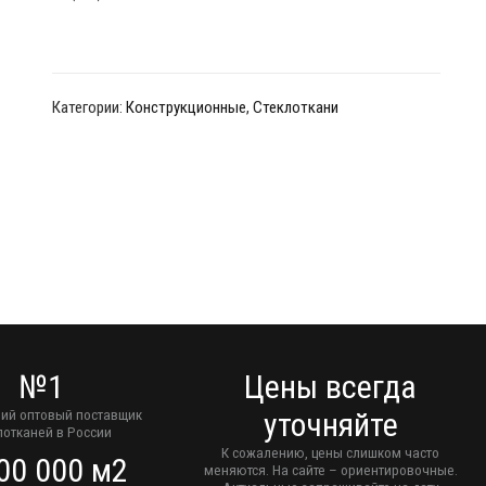
Категории:
Конструкционные
,
Стеклоткани
№1
Цены всегда
ий оптовый поставщик
уточняйте
лотканей в России
К сожалению, цены слишком часто
00 000 м2
меняются. На сайте – ориентировочные.