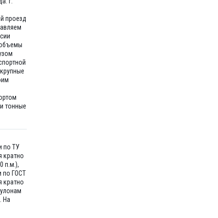
а: г.
ий проезд
тавляем
ссии
 объемы
узом
спортной
 крупные
оим
ортом
ти тонные
и по ТУ
я кратно
 п.м.),
и по ГОСТ
я кратно
рулонам
. На