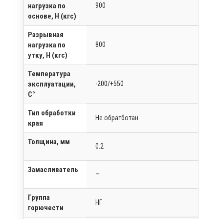
нагрузка по
900
основе, Н (кгс)
Разрывная
нагрузка по
800
утку, Н (кгс)
Температура
эксплуатации,
-200/+550
C°
Тип обработки
Не обратботан
края
Толщина, мм
0.2
Замасливатель
–
Группа
НГ
горючести