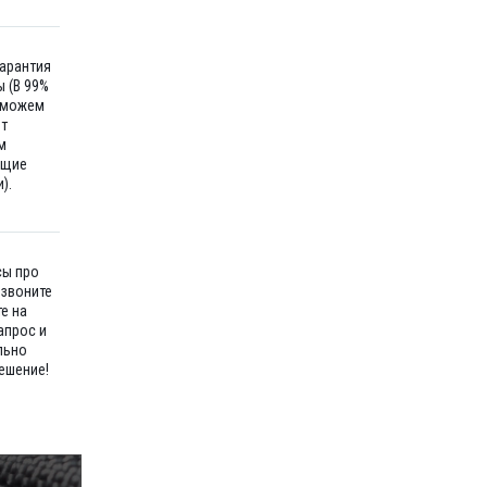
гарантия
 (В 99%
 можем
ет
м
ющие
).
сы про
озвоните
е на
апрос и
льно
ешение!