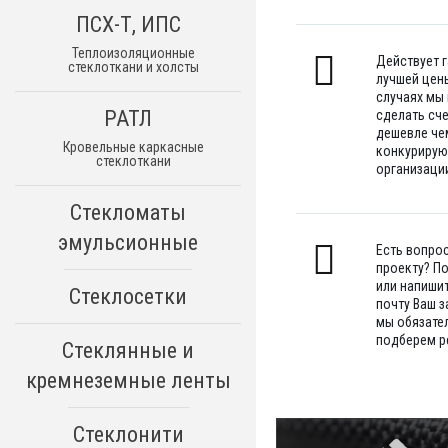
ПСХ-Т, ИПС
Теплоизоляционные
Действует 
стеклоткани и холсты
лучшей цены
случаях мы
РАТЛ
сделать сч
дешевле че
Кровельные каркасные
конкуриру
стеклоткани
организации
Стекломаты
эмульсионные
Есть вопро
проекту? П
или напишит
Стеклосетки
почту Ваш з
мы обязате
подберем р
Стеклянные и
кремнеземные ленты
Стеклонити