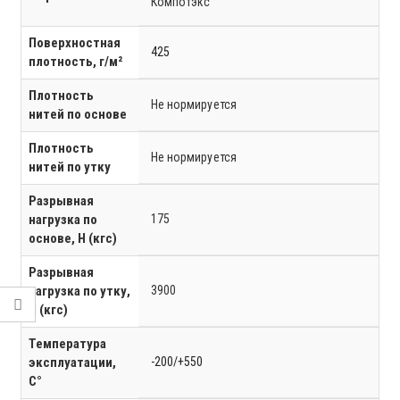
Компотэкс
Поверхностная
425
плотность, г/м²
Плотность
Не нормируется
нитей по основе
Плотность
Не нормируется
нитей по утку
Разрывная
нагрузка по
175
основе, Н (кгс)
Разрывная
нагрузка по утку,
3900
Н (кгс)
Температура
эксплуатации,
-200/+550
C°