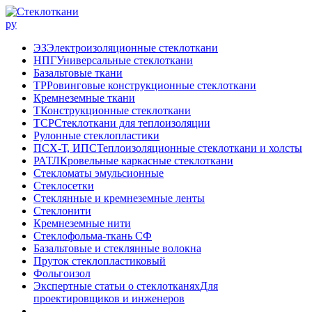
ЭЗ
Электроизоляционные стеклоткани
НПГ
Универсальные стеклоткани
Базальтовые ткани
ТР
Ровинговые конструкционные стеклоткани
Кремнеземные ткани
Т
Конструкционные стеклоткани
ТСР
Стеклоткани для теплоизоляции
Рулонные стеклопластики
ПСХ-Т, ИПС
Теплоизоляционные стеклоткани и холсты
РАТЛ
Кровельные каркасные стеклоткани
Стекломаты эмульсионные
Стеклосетки
Стеклянные и кремнеземные ленты
Стеклонити
Кремнеземные нити
Стеклофольма-ткань СФ
Базальтовые и стеклянные волокна
Пруток стеклопластиковый
Фольгоизол
Экспертные статьи о стеклотканях
Для
проектировщиков и инженеров