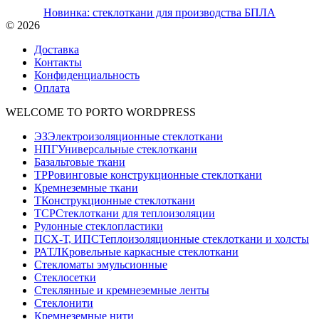
Новинка: стеклоткани для производства БПЛА
© 2026
Доставка
Контакты
Конфиденциальность
Оплата
WELCOME TO PORTO WORDPRESS
ЭЗ
Электроизоляционные стеклоткани
НПГ
Универсальные стеклоткани
Базальтовые ткани
ТР
Ровинговые конструкционные стеклоткани
Кремнеземные ткани
Т
Конструкционные стеклоткани
ТСР
Стеклоткани для теплоизоляции
Рулонные стеклопластики
ПСХ-Т, ИПС
Теплоизоляционные стеклоткани и холсты
РАТЛ
Кровельные каркасные стеклоткани
Стекломаты эмульсионные
Стеклосетки
Стеклянные и кремнеземные ленты
Стеклонити
Кремнеземные нити