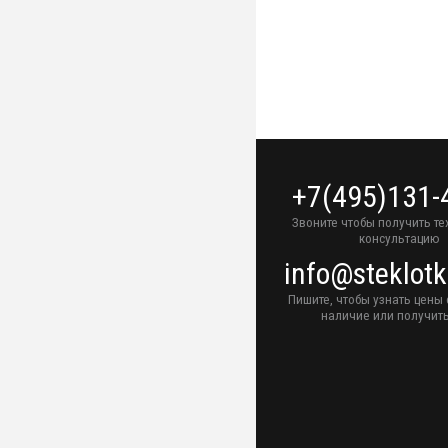
+7(495)131-
Звоните чтобы получить т
консультацию
info@steklotk
Пишите, чтобы узнать цены 
наличие или получить