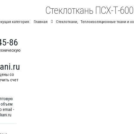
Стеклоткань ПСХ-Т-600 
екущая категория:
Главная
Стеклоткани
,
Теплоизоляционные ткани и хо
45-86
ехническую
ani.ru
цены со
учить счет
оптовую
ш объем
 email -
kani.ru