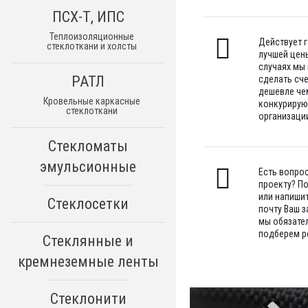
ПСХ-Т, ИПС
Теплоизоляционные
Действует 
стеклоткани и холсты
лучшей цены
случаях мы
РАТЛ
сделать сч
дешевле че
Кровельные каркасные
конкуриру
стеклоткани
организации
Стекломаты
эмульсионные
Есть вопро
проекту? П
или напишит
Стеклосетки
почту Ваш з
мы обязате
подберем р
Стеклянные и
кремнеземные ленты
Стеклонити