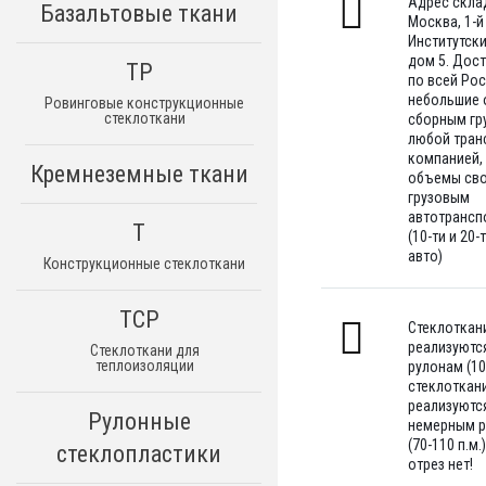
Адрес склад
Базальтовые ткани
Москва, 1-й
Институтск
дом 5. Дос
ТР
по всей Ро
небольшие
Ровинговые конструкционные
стеклоткани
сборным гр
любой тран
компанией,
Кремнеземные ткани
объемы св
грузовым
автотрансп
Т
(10-ти и 20-
авто)
Конструкционные стеклоткани
ТСР
Стеклоткан
реализуютс
Стеклоткани для
теплоизоляции
рулонам (100
стеклоткан
реализуютс
Рулонные
немерным 
(70-110 п.м.)
стеклопластики
отрез нет!