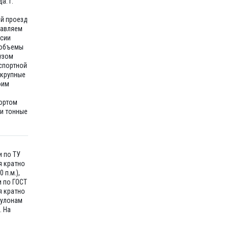
а: г.
ий проезд
тавляем
ссии
 объемы
узом
спортной
 крупные
оим
ортом
ти тонные
и по ТУ
я кратно
 п.м.),
и по ГОСТ
я кратно
рулонам
. На