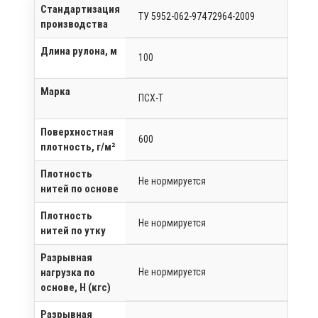
Стандартизация
ТУ 5952-062-97472964-2009
производства
Длина рулона, м
100
Марка
ПСХ-Т
Поверхностная
600
плотность, г/м²
Плотность
Не нормируется
нитей по основе
Плотность
Не нормируется
нитей по утку
Разрывная
нагрузка по
Не нормируется
основе, Н (кгс)
Разрывная