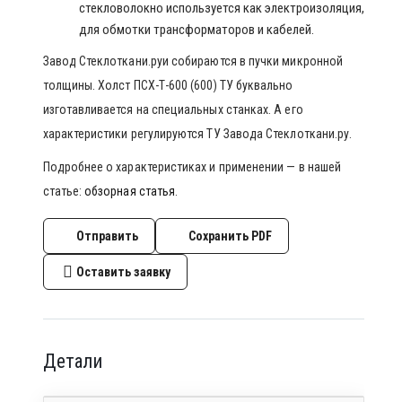
стекловолокно используется как электроизоляция,
для обмотки трансформаторов и кабелей.
Завод Стеклоткани.руи собираются в пучки микронной
толщины. Холст ПСХ-Т-600 (600) ТУ буквально
изготавливается на специальных станках. А его
характеристики регулируются ТУ Завода Стеклоткани.ру.
Подробнее о характеристиках и применении — в нашей
статье:
обзорная статья
.
Отправить
Сохранить PDF
Оставить заявку
Детали