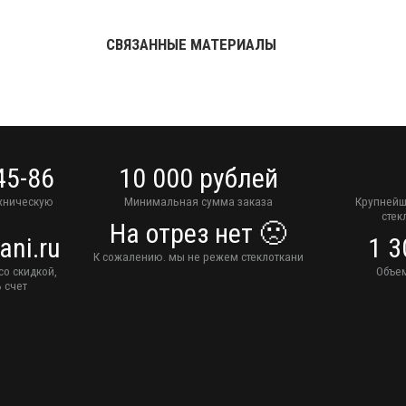
СВЯЗАННЫЕ МАТЕРИАЛЫ
45-86
10 000 рублей
ехническую
Минимальная сумма заказа
Крупнейш
стек
На отрез нет 🙁
ani.ru
1 3
К сожалению. мы не режем стеклоткани
со скидкой,
Объем
 счет