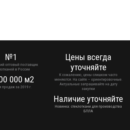
№1
Цены всегда
ий оптовый поставщик
уточняйте
лотканей в России
К сожалению, цены слишком часто
00 000 м2
меняются. На сайте – ориентировочные.
Актуальные запрашивайте на дату
 продаж за 2019 г.
закупки
Наличие уточняйте
Новинка: стеклоткани для производства
БПЛА