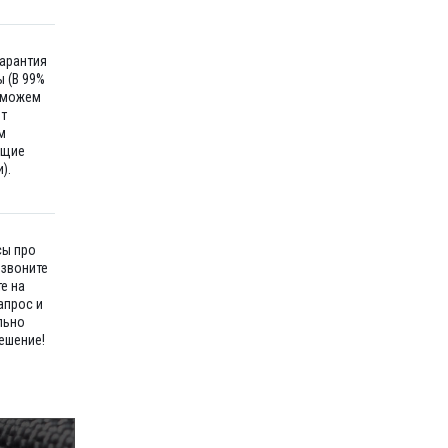
гарантия
 (В 99%
 можем
ет
м
ющие
).
сы про
озвоните
е на
апрос и
льно
ешение!