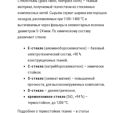
Стеклоткань (glass fabric, fiberglass cloth) — тканый
материал, получаемый ткачеством из стеклянных
комплексных нитей. Сырьём служат шарики или порошок
оксидов, расплавляемые при 1100–1400 °C и
вытягиваемые через фильеры в элементарные волокна
диаметром 5–24 мкм. По химическому составу
различают стекла:
E-стекло
(алюминоборосиликатное) — базовый
электротехнический состав, >90 %
конструкционных тканей;
C-стекло
(натрийборосиликатное) — химически
стойкое;
S-стекло
(силикат магния) — повышенной
прочности, для высоконагруженных композитов;
D-стекло
— диэлектрическое;
кремнеземное стекло
(SiO₂ >94 %) —
термостойкое, до 1200 °C.
Подробнее о термостойких тканях — в статье