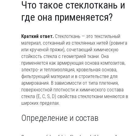
Что такое стеклоткань и
Что
такое
где она применяется?
стеклоткань
и
где
Краткий ответ.
Стеклоткань — это текстильный
она
материал, сотканный из стеклянных нитей (ровинга
применяется?
или крученой пряжи), сочетающий химическую
стойкость стекла с геометрией ткани. Она
применяется как армирующая основа композитов,
электро- и теплоизоляция, кровельная основа,
фильтрующий материал и в строительстве для
армирования. В зависимости от типа плетения,
поверхностной плотности и химического состава
стекла (E, C, S, D) свойства стеклоткани меняются в
широких пределах.
Определение и состав