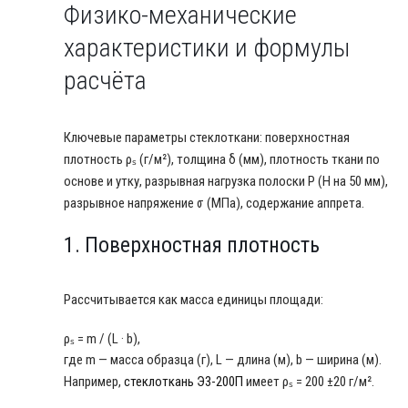
Физико-механические
характеристики и формулы
расчёта
Ключевые параметры стеклоткани: поверхностная
плотность ρₛ (г/м²), толщина δ (мм), плотность ткани по
основе и утку, разрывная нагрузка полоски P (Н на 50 мм),
разрывное напряжение σ (МПа), содержание аппрета.
1. Поверхностная плотность
Рассчитывается как масса единицы площади:
ρₛ = m / (L · b),
где m — масса образца (г), L — длина (м), b — ширина (м).
Например,
стеклоткань Э3-200П
имеет ρₛ = 200 ±20 г/м².