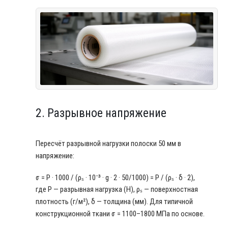
2. Разрывное напряжение
Пересчёт разрывной нагрузки полоски 50 мм в
напряжение:
σ = P · 1000 / (ρₛ · 10⁻³ · g · 2 · 50/1000) = P / (ρₛ · δ · 2),
где P — разрывная нагрузка (Н), ρₛ — поверхностная
плотность (г/м²), δ — толщина (мм). Для типичной
конструкционной ткани σ = 1100–1800 МПа по основе.