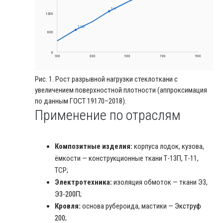
Т-11
1200
Т-13П
600
0
100
300
500
700
900
Рис. 1. Рост разрывной нагрузки стеклоткани с
увеличением поверхностной плотности (аппроксимация
по данным ГОСТ 19170–2018).
Применение по отраслям
Композитные изделия:
корпуса лодок, кузова,
ёмкости — конструкционные ткани Т-13П, Т-11,
ТСР;
Электротехника:
изоляция обмоток — ткани Э3,
Э3-200П
;
Кровля:
основа рубероида, мастики —
Экструф
200
;