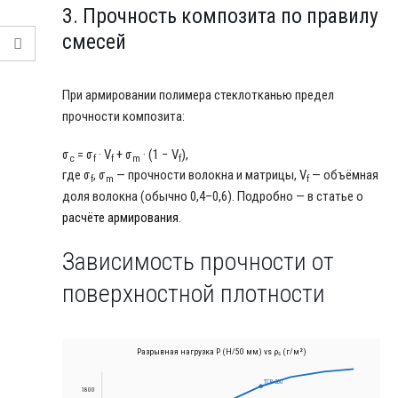
3. Прочность композита по правилу
смесей
При армировании полимера стеклотканью предел
прочности композита:
σ
= σ
· V
+ σ
· (1 − V
),
c
f
f
m
f
где σ
, σ
— прочности волокна и матрицы, V
— объёмная
f
m
f
доля волокна (обычно 0,4–0,6). Подробно — в статье о
расчёте армирования
.
Зависимость прочности от
поверхностной плотности
Разрывная нагрузка P (Н/50 мм) vs ρₛ (г/м²)
ТСР-260
1800