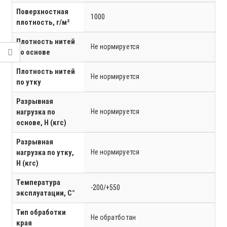
Поверхностная
1000
плотность, г/м²
Плотность нитей
Не нормируется
по основе
Плотность нитей
Не нормируется
по утку
Разрывная
нагрузка по
Не нормируется
основе, Н (кгс)
Разрывная
нагрузка по утку,
Не нормируется
Н (кгс)
Температура
-200/+550
эксплуатации, C°
Тип обработки
Не обратботан
края