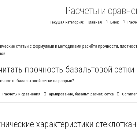
Расчёты и сравне
Текущая категория:
Главная
Блок
Расч
ические статьи с формулами и методиками расчёта прочности, плотности
лов.
читать прочность базальтовой сетки
рочность базальтовой сетки на разрыв?
Расчёты и сравнения
армирование
,
базальт
,
расчёт
,
сетка
Comment
хнические характеристики стеклотка