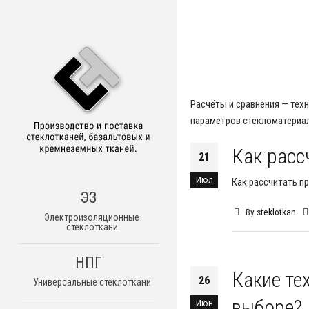
Расчёты и сравнения — техн
параметров стекломатериа
Как расс
21
Июл
Как рассчитать п
ЭЗ
By
steklotkan
Электроизоляционные
стеклоткани
НПГ
Какие те
26
Универсальные стеклоткани
выборе?
Июн