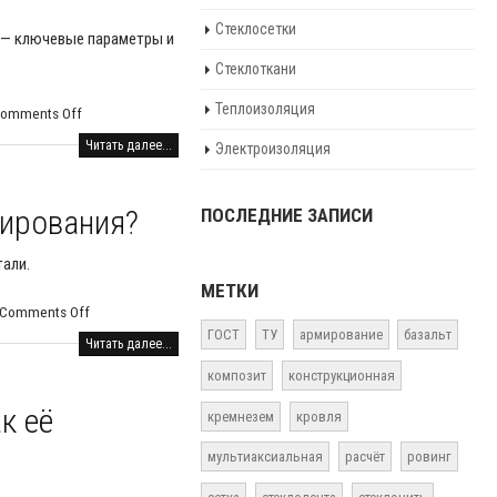
Стеклосетки
 — ключевые параметры и
Стеклоткани
Теплоизоляция
omments Off
Читать далее...
Электроизоляция
мирования?
ПОСЛЕДНИЕ ЗАПИСИ
тали.
МЕТКИ
Comments Off
ГОСТ
ТУ
армирование
базальт
Читать далее...
композит
конструкционная
к её
кремнезем
кровля
мультиаксиальная
расчёт
ровинг