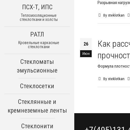
Разрывная нагрузк
ПСХ-Т, ИПС
By
steklotkan
Теплоизоляционные
стеклоткани и холсты
РАТЛ
Как расс
Кровельные каркасные
26
стеклоткани
прочност
Июн
Стекломаты
Формула плотност
эмульсионные
By
steklotkan
Стеклосетки
Стеклянные и
кремнеземные ленты
Стеклонити
+7(495)131-