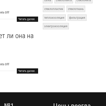
сетка
стеклолента
стеклонить
стеклопластик
стеклоткань
ts Off
теплоизоляция
фильтрация
Читать далее...
электроизоляция
ет ли она на
ts Off
Читать далее...
№1
Цены всегда