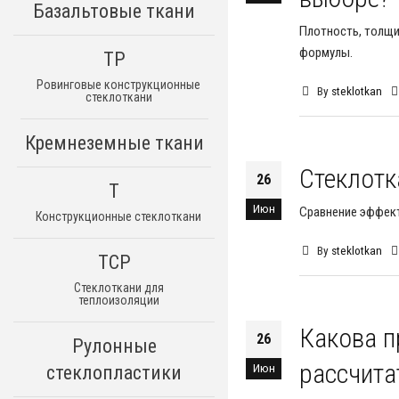
Базальтовые ткани
Плотность, толщи
формулы.
ТР
Ровинговые конструкционные
By
steklotkan
стеклоткани
Кремнеземные ткани
Стеклотк
26
Т
Июн
Сравнение эффект
Конструкционные стеклоткани
By
steklotkan
ТСР
Стеклоткани для
теплоизоляции
Какова п
26
Рулонные
рассчита
Июн
стеклопластики