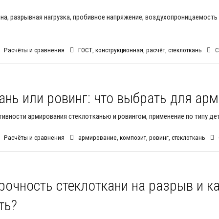
на, разрывная нагрузка, пробивное напряжение, воздухопроницаемость
Расчёты и сравнения
ГОСТ
,
конструкционная
,
расчёт
,
стеклоткань
C
ань или ровинг: что выбрать для ар
ивности армирования стеклотканью и ровингом, применение по типу де
Расчёты и сравнения
армирование
,
композит
,
ровинг
,
стеклоткань
рочность стеклоткани на разрыв и ка
ть?