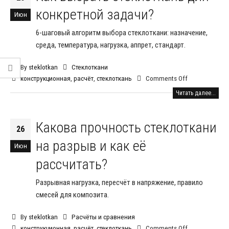
конкретной задачи?
Июн
6-шаговый алгоритм выбора стеклоткани: назначение,
среда, температура, нагрузка, аппрет, стандарт.
By
steklotkan
Стеклоткани
конструкционная
,
расчёт
,
стеклоткань
Comments Off
Читать далее...
Какова прочность стеклоткани
26
на разрыв и как её
Июн
рассчитать?
Разрывная нагрузка, пересчёт в напряжение, правило
смесей для композита.
By
steklotkan
Расчёты и сравнения
конструкционная
,
расчёт
,
стеклоткань
Comments Off