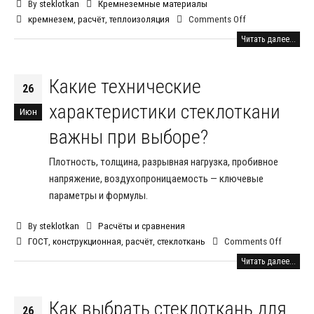
By
steklotkan
Кремнеземные материалы
кремнезем
,
расчёт
,
теплоизоляция
Comments Off
Читать далее...
Какие технические
26
характеристики стеклоткани
Июн
важны при выборе?
Плотность, толщина, разрывная нагрузка, пробивное
напряжение, воздухопроницаемость — ключевые
параметры и формулы.
By
steklotkan
Расчёты и сравнения
ГОСТ
,
конструкционная
,
расчёт
,
стеклоткань
Comments Off
Читать далее...
Как выбрать стеклоткань для
26