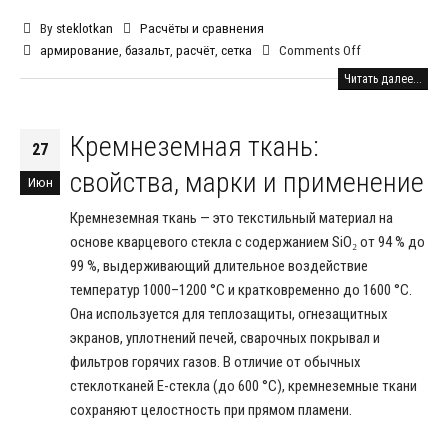
By
steklotkan
Расчёты и сравнения
армирование
,
базальт
,
расчёт
,
сетка
Comments Off
Читать далее...
Кремнеземная ткань:
27
свойства, марки и применение
Июн
Кремнеземная ткань — это текстильный материал на
основе кварцевого стекла с содержанием SiO₂ от 94 % до
99 %, выдерживающий длительное воздействие
температур 1000–1200 °C и кратковременно до 1600 °C.
Она используется для теплозащиты, огнезащитных
экранов, уплотнений печей, сварочных покрывал и
фильтров горячих газов. В отличие от обычных
стеклотканей E-стекла (до 600 °C), кремнеземные ткани
сохраняют целостность при прямом пламени.