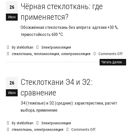
Чёрная стеклоткань: где
26
применяется?
Июн
Обожжённая стеклоткань без аппрета: адгезия +30 %,
термостойкость 600 °C.
By
steklotkan
Электроизоляция
стеклоткань
,
теплоизоляция
,
электроизоляция
Comments Off
Читать далее...
Стеклоткани Э4 и Э2:
26
сравнение
Июн
Э4 (тяжёлые) и Э2 (средние): характеристики, расчёт
выбора, применение.
By
steklotkan
Электроизоляция
стеклоткань
,
электроизоляция
Comments Off