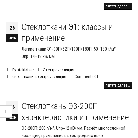
Читать далее...
Стеклоткани Э1: классы и
26
применение
Июн
Лёгкие ткани Э1-30П/62П/100П/180П: 50–180 г/м²,
Uпр=14–18 кВ/мм.
By
steklotkan
Электроизоляция
стеклоткань
,
электроизоляция
Comments Off
Читать далее...
Стеклоткань Э3-200П:
26
характеристики и применение
Июн
Э3-200П: 200 г/м², Uпр=12 кВ/мм. Расчёт многослойной
изоляции, применение в электродвигателях.