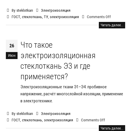
By
steklotkan
Электроизоляция
ГОСТ
,
стеклоткань
,
ТУ
,
электроизоляция
Comments Off
Читать далее...
Что такое
26
электроизоляционная
Июн
стеклоткань Э3 и где
применяется?
Электроизоляционные ткани Э1–Э4: пробивное
напряжение, расчёт многослойной изоляции, применение
в электротехнике.
By
steklotkan
Электроизоляция
ГОСТ
,
стеклоткань
,
электроизоляция
Comments Off
Читать далее...