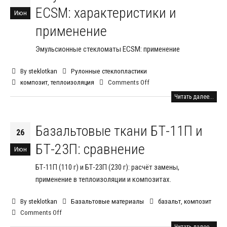
ECSM: характеристики и
Июн
применение
Эмульсионные стекломаты ECSM: применение
By
steklotkan
Рулонные стеклопластики
композит
,
теплоизоляция
Comments Off
Читать далее...
Базальтовые ткани БТ-11П и
26
БТ-23П: сравнение
Июн
БТ-11П (110 г) и БТ-23П (230 г): расчёт замены,
применение в теплоизоляции и композитах.
By
steklotkan
Базальтовые материалы
базальт
,
композит
Comments Off
Читать далее...