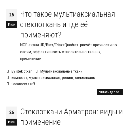
Что такое мультиаксиальная
26
стеклоткань и где её
Июн
применяют?
NCF-ткани UD/Biax/Triax/Quadrax: расчёт прочности по
слоям, эффективность относительно тканых,
применение.
By
steklotkan
Мультиаксиальные ткани
композит
,
мультиаксиальная
,
ровинг
,
стеклоткань
Comments Off
Читать далее...
Стеклоткани Арматрон: виды и
26
применение
Июн