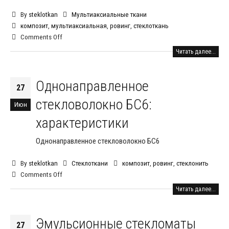
By
steklotkan
Мультиаксиальные ткани
композит
,
мультиаксиальная
,
ровинг
,
стеклоткань
Comments Off
Читать далее...
Однонаправленное
27
стекловолокно БС6:
Июн
характеристики
Однонаправленное стекловолокно БС6
By
steklotkan
Стеклоткани
композит
,
ровинг
,
стеклонить
Comments Off
Читать далее...
Эмульсионные стекломаты
27