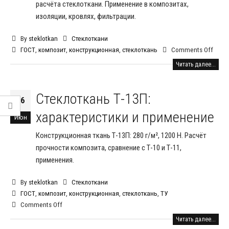
расчёта стеклоткани. Применение в композитах,
изоляции, кровлях, фильтрации.
By
steklotkan
Стеклоткани
ГОСТ
,
композит
,
конструкционная
,
стеклоткань
Comments Off
Читать далее...
Стеклоткань Т-13П:
26
характеристики и применение
Июн
Конструкционная ткань Т-13П: 280 г/м², 1200 Н. Расчёт
прочности композита, сравнение с Т-10 и Т-11,
применения.
By
steklotkan
Стеклоткани
ГОСТ
,
композит
,
конструкционная
,
стеклоткань
,
ТУ
Comments Off
Читать далее...