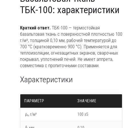
ткань
ТБК-100: характеристики
ТБК-100:
характеристики
Краткий ответ.
ТБК-100 — термостойкая
базальтовая ткань с поверхностной плотностью 100
г/м², толщиной 0,10 мм, рабочей температурой до
700 °C (кратковременно 900 °C). Применяется для
теплоизоляции, огнезащитных экранов, сварочных
покрывал, уплотнений печей. Не имеет аппрета,
совместима с пропиточными составами.
Характеристики
ПАРАМЕТР
ЗНАЧЕНИЕ
ρₛ, г/м²
100 ±5
δ, мм
0,10