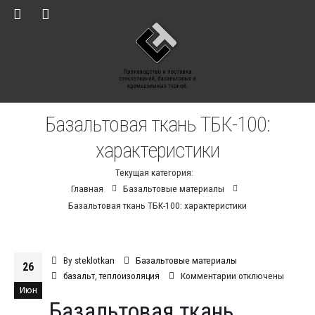
Базальтовая ткань ТБК-100:
характеристики
Текущая категория:
Главная
Базальтовые материалы
Базальтовая ткань ТБК-100: характеристики
By
steklotkan
Базальтовые материалы
26
к
базальт
,
теплоизоляция
Комментарии
отключены
Июн
записи
Базальтовая ткань
Базальтовая