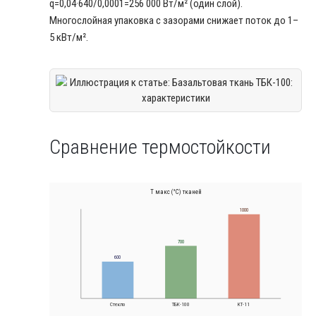
q=0,04·640/0,0001=256 000 Вт/м² (один слой).
Многослойная упаковка с зазорами снижает поток до 1–
5 кВт/м².
Сравнение термостойкости
T макс (°C) тканей
1000
700
600
Стекло
ТБК-100
КТ-11