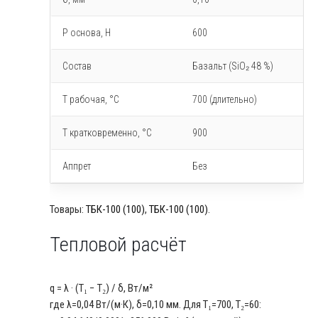
P основа, Н
600
Состав
Базальт (SiO₂ 48 %)
T рабочая, °C
700 (длительно)
T кратковременно, °C
900
Аппрет
Без
Товары:
ТБК-100 (100)
,
ТБК-100 (100)
.
Тепловой расчёт
q = λ · (T₁ − T₂) / δ, Вт/м²
где λ=0,04 Вт/(м·К), δ=0,10 мм. Для T₁=700, T₂=60: