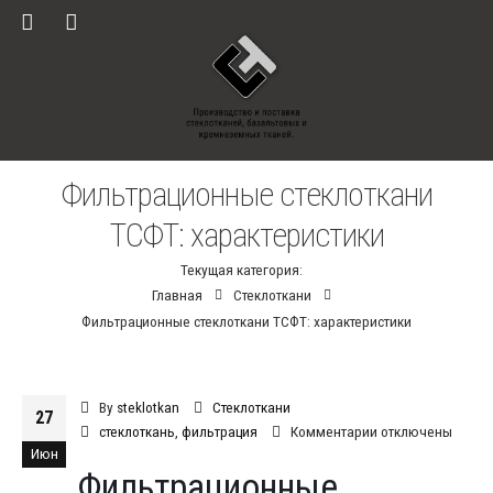
Фильтрационные стеклоткани
ТСФТ: характеристики
Текущая категория:
Главная
Стеклоткани
Фильтрационные стеклоткани ТСФТ: характеристики
By
steklotkan
Стеклоткани
27
к
стеклоткань
,
фильтрация
Комментарии
отключены
Июн
записи
Фильтрационные
Фильтрационные