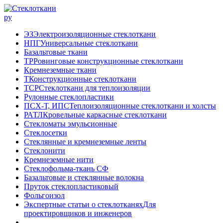
ЭЗ
Электроизоляционные стеклоткани
НПГ
Универсальные стеклоткани
Базальтовые ткани
ТР
Ровинговые конструкционные стеклоткани
Кремнеземные ткани
Т
Конструкционные стеклоткани
ТСР
Стеклоткани для теплоизоляции
Рулонные стеклопластики
ПСХ-Т, ИПС
Теплоизоляционные стеклоткани и холсты
РАТЛ
Кровельные каркасные стеклоткани
Стекломаты эмульсионные
Стеклосетки
Стеклянные и кремнеземные ленты
Стеклонити
Кремнеземные нити
Стеклофольма-ткань СФ
Базальтовые и стеклянные волокна
Пруток стеклопластиковый
Фольгоизол
Экспертные статьи о стеклотканях
Для
проектировщиков и инженеров