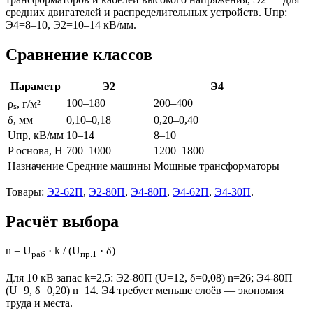
средних двигателей и распределительных устройств. Uпр:
Э4=8–10, Э2=10–14 кВ/мм.
Сравнение классов
Параметр
Э2
Э4
100–180
200–400
ρₛ, г/м²
δ, мм
0,10–0,18
0,20–0,40
Uпр, кВ/мм
10–14
8–10
P основа, Н
700–1000
1200–1800
Назначение
Средние машины
Мощные трансформаторы
Товары:
Э2-62П
,
Э2-80П
,
Э4-80П
,
Э4-62П
,
Э4-30П
.
Расчёт выбора
n = U
· k / (U
· δ)
раб
пр.1
Для 10 кВ запас k=2,5: Э2-80П (U=12, δ=0,08) n=26; Э4-80П
(U=9, δ=0,20) n=14. Э4 требует меньше слоёв — экономия
труда и места.