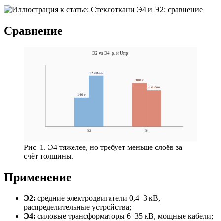
Сравнение
Э2 vs Э4: ρₛ и Uпр
12 кВ/мм
300 г
9 кВ/мм
140 г
Э2
Э4
Рис. 1. Э4 тяжелее, но требует меньше слоёв за
счёт толщины.
Применение
Э2:
средние электродвигатели 0,4–3 кВ,
распределительные устройства;
Э4:
силовые трансформаторы 6–35 кВ, мощные кабели;