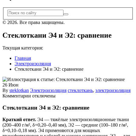
© 2026. Все права защищены.
Стеклоткани Э4 и Э2: сравнение
Текущая категория:
Главная
Электроизоляция
Стеклоткани Э4 и Э2: сравнение
26
Июн
By
steklotkan
Электроизоляция
стеклоткань
,
электроизоляция
к
Комментарии
отключены
записи
Стеклоткани
Стеклоткани Э4 и Э2: сравнение
Э4
и
Краткий ответ.
Э4 — тяжёлые электроизоляционные ткани
Э2:
(200–400 г/м², δ=0,20–0,40 мм), Э2 — средние (100–180 г/м²,
сравнение
δ=0,10–0,18 мм). Э4 применяются для мощных
трансформаторов и кабелей высокого напряжения, Э2 — для