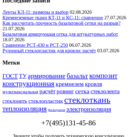
Последние записи
Ленты КЛ-11: размеры и выбор
02.08.2026
Кремнеземные ткани КТ-11 и КС-11: сравнение
27.07.2026
Как рассчитать прочность базальтовой сетки на разрыв?
21.07.2026
Базальтовая армирующая сетка для штукатурных работ
18.07.2026
Сравнение РСТ-430 и РСТ-250
06.07.2026
Рулонный стеклопластик для кровли: расчёт
03.07.2026
Метки
базальт
композит
армирование
ГОСТ
ТУ
конструкционная
кремнезем
кровля
сетка
расчёт
ровинг
стеклолента
мультиаксиальная
стеклоткань
стеклопластик
стеклонить
теплоизоляция
электроизоляция
фильтрация
+7(495)131-45-86
Звоните чтобы получить техническую консультацию