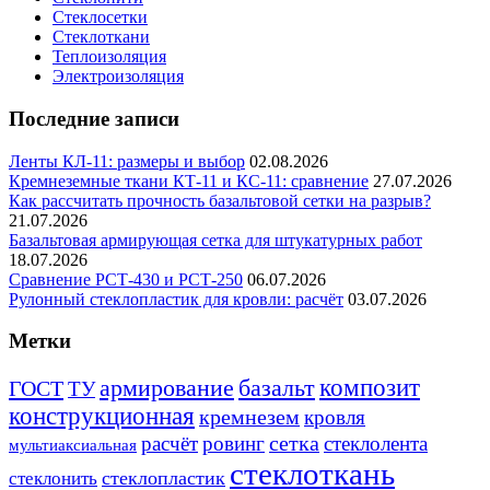
Стеклосетки
Стеклоткани
Теплоизоляция
Электроизоляция
Последние записи
Ленты КЛ-11: размеры и выбор
02.08.2026
Кремнеземные ткани КТ-11 и КС-11: сравнение
27.07.2026
Как рассчитать прочность базальтовой сетки на разрыв?
21.07.2026
Базальтовая армирующая сетка для штукатурных работ
18.07.2026
Сравнение РСТ-430 и РСТ-250
06.07.2026
Рулонный стеклопластик для кровли: расчёт
03.07.2026
Метки
базальт
композит
армирование
ГОСТ
ТУ
конструкционная
кремнезем
кровля
сетка
расчёт
ровинг
стеклолента
мультиаксиальная
стеклоткань
стеклопластик
стеклонить