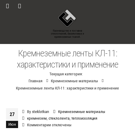
Кремнеземные ленты КЛ-11:
характеристики и применение
Текущая категория:
Главная
Кремнеземные материалы
Кремнеземные ленты КЛ-11: характеристики и применение
By
steklotkan
Кремнеземные материалы
27
кремнезем
,
стеклолента
,
теплоизоляция
Июн
к
Комментарии
отключены
записи