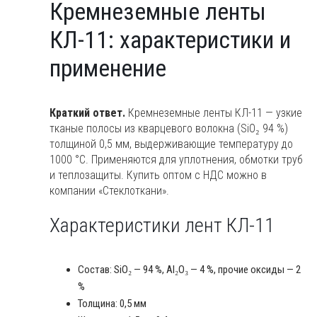
Кремнеземные ленты
Кремнеземные
ленты
КЛ-11: характеристики и
КЛ-11:
характеристики
применение
и
применение
Краткий ответ.
Кремнеземные ленты КЛ-11 — узкие
тканые полосы из кварцевого волокна (SiO₂ 94 %)
толщиной 0,5 мм, выдерживающие температуру до
1000 °C. Применяются для уплотнения, обмотки труб
и теплозащиты. Купить оптом с НДС можно в
компании «Стеклоткани».
Характеристики лент КЛ-11
Состав: SiO₂ — 94 %, Al₂O₃ — 4 %, прочие оксиды — 2
%
Толщина: 0,5 мм