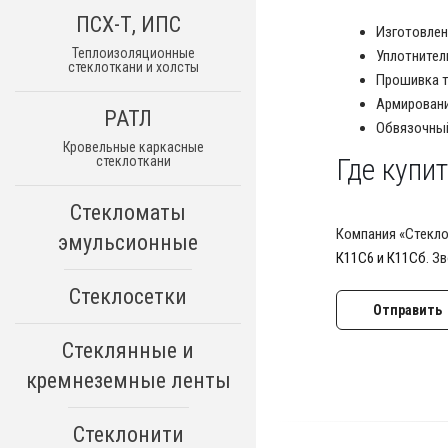
ПСХ-Т, ИПС
Изготовлен
Теплоизоляционные
Уплотнител
стеклоткани и холсты
Прошивка т
Армировани
РАТЛ
Обвязочный
Кровельные каркасные
Где купи
стеклоткани
Стекломаты
Компания «Стекло
эмульсионные
К11С6 и К11Сб
. З
Стеклосетки
Отправить
Стеклянные и
кремнеземные ленты
Стеклонити