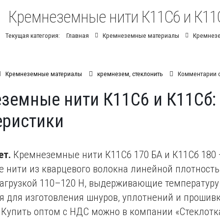
Кремнеземные нити К11С6 и К11С
Текущая категория:
Главная
Кремнеземные материалы
Кремнезе
к
Кремнеземные материалы
кремнезем
,
стеклонить
Комментарии
з
земные нити К11С6 и К11Сб:
К
н
еристики
К
и
К
х
ет.
Кремнеземные нити К11С6 170 БА и К11Сб 180
 нити из кварцевого волокна линейной плотность
агрузкой 110–120 Н, выдерживающие температуру 
 для изготовления шнуров, уплотнений и прошив
 Купить оптом с НДС можно в компании «Стеклотк