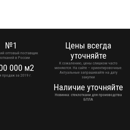
№1
Цены всегда
ий оптовый поставщик
уточняйте
лотканей в России
К сожалению, цены слишком часто
00 000 м2
меняются. На сайте – ориентировочные.
Актуальные запрашивайте на дату
 продаж за 2019 г.
закупки
Наличие уточняйте
Новинка: стеклоткани для производства
БПЛА