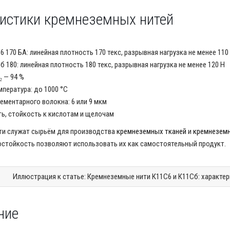
истики кремнеземных нитей
 170 БА: линейная плотность 170 текс, разрывная нагрузка не менее 110
 180: линейная плотность 180 текс, разрывная нагрузка не менее 120 Н
₂ — 94 %
мпература: до 1000 °C
ементарного волокна: 6 или 9 мкм
ь, стойкость к кислотам и щелочам
ти служат сырьём для производства
кремнеземных тканей
и
кремнеземн
остойкость позволяют использовать их как самостоятельный продукт.
ние