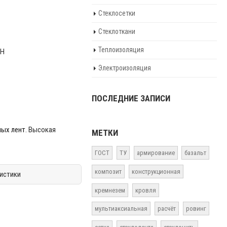
Стеклосетки
Стеклоткани
Теплоизоляция
 Н
Электроизоляция
ПОСЛЕДНИЕ ЗАПИСИ
ых лент
. Высокая
МЕТКИ
ГОСТ
ТУ
армирование
базальт
композит
конструкционная
кремнезем
кровля
мультиаксиальная
расчёт
ровинг