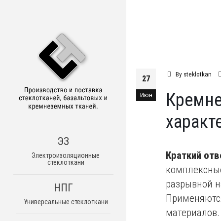
By
steklotkan
27
Кремне
Июн
характ
ЭЗ
Краткий отв
Электроизоляционные
стеклоткани
комплексные
разрывной н
НПГ
Применяются
Универсальные стеклоткани
материалов.