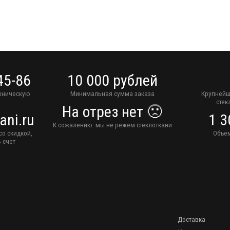
45-86
10 000 рублей
ехническую
Минимальная сумма заказа
Крупнейш
стек
На отрез нет 🙁
ani.ru
1 3
К сожалению. мы не режем стеклоткани
со скидкой,
Объем
 счет
Доставка