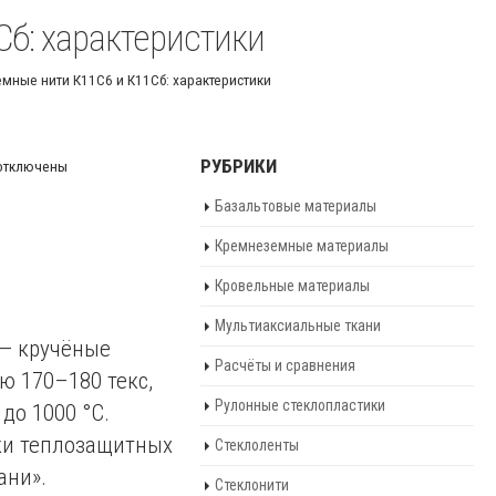
б: характеристики
мные нити К11С6 и К11Сб: характеристики
РУБРИКИ
отключены
аписи
Базальтовые материалы
ремнеземные
ити
Кремнеземные материалы
11С6
Кровельные материалы
11Сб:
Мультиаксиальные ткани
арактеристики
 — кручёные
Расчёты и сравнения
ю 170–180 текс,
Рулонные стеклопластики
до 1000 °C.
ки теплозащитных
Стеклоленты
ани».
Стеклонити