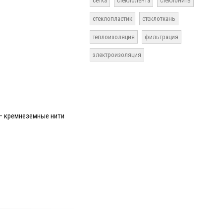
сетка
стеклолента
стеклонить
стеклопластик
стеклоткань
теплоизоляция
фильтрация
электроизоляция
 —
кремнеземные нити