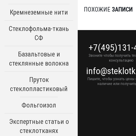
ПОХОЖИЕ
ЗАПИСИ
Кремнеземные нити
Стеклофольма-ткань
СФ
+7(495)131-
Базальтовые и
Звоните чтобы получить т
консультацию
стеклянные волокна
info@steklotk
Пруток
Пишите, чтобы узнать цены 
наличие или получить
стеклопластиковый
Фольгоизол
Экспертные статьи о
стеклотканях