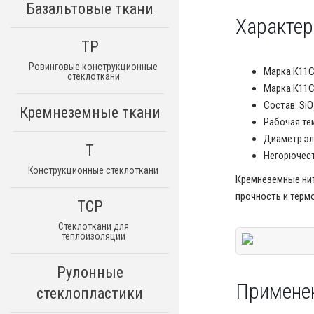
Базальтовые ткани
Характер
ТР
Ровинговые конструкционные
Марка К11С6
стеклоткани
Марка К11Сб
Состав: SiO
Кремнеземные ткани
Рабочая те
Диаметр эл
Т
Негорючест
Конструкционные стеклоткани
Кремнеземные ни
прочность и терм
ТСР
Стеклоткани для
теплоизоляции
Рулонные
Примене
стеклопластики