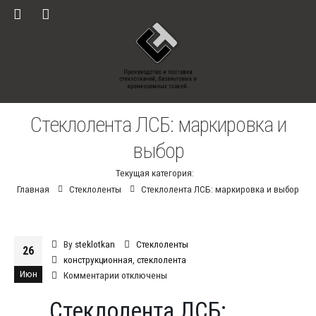
Стеклолента ЛСБ: маркировка и
выбор
Текущая категория:
Главная
Стеклоленты
Стеклолента ЛСБ: маркировка и выбор
By
steklotkan
Стеклоленты
26
конструкционная
,
стеклолента
Июн
к
Комментарии
отключены
записи
Стеклолента ЛСБ:
Стеклолента