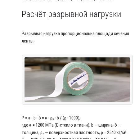
Расчёт разрывной нагрузки
Разрывная нагрузка пропорциональна площади сечения
ленты:
P = σ · b · δ = σ · ρₛ · b / (ρ · 1000),
где σ = 1200 МПа (E-стекло в ткани), b — ширина, δ —
толщина, ρₛ — поверхностная плотность, ρ = 2540 кг/м³.