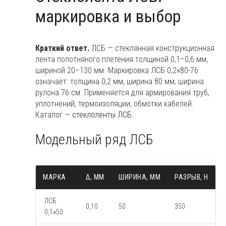
ЛСБ:
маркировка и выбор
маркировка
и
выбор
Краткий ответ.
ЛСБ — стеклянная конструкционная
лента полотняного плетения толщиной 0,1–0,6 мм,
шириной 20–130 мм. Маркировка ЛСБ 0,2×80-76
означает: толщина 0,2 мм, ширина 80 мм, ширина
рулона 76 см. Применяется для армирования труб,
уплотнений, термоизоляции, обмотки кабелей.
Каталог —
стеклоленты ЛСБ
.
Модельный ряд ЛСБ
МАРКА
Δ, ММ
ШИРИНА, ММ
РАЗРЫВ, Н
ЛСБ
0,10
50
350
0,1×50