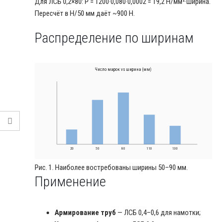
Для ЛСБ 0,2×80: P = 1200·0,080·0,0002 = 19,2 Н/мм²·ширина.
Пересчёт в Н/50 мм даёт ~900 Н.
Распределение по ширинам
Число марок vs ширина (мм)
20
50
80
110
130
Рис. 1. Наиболее востребованы ширины 50–90 мм.
Применение
Армирование труб
— ЛСБ 0,4–0,6 для намотки;