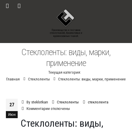
Стеклоленты: виды, марки,
применение
Текущая категория:
Главная
Стеклоленты
Стеклоленты: виды, марки, применение
By
steklotkan
Стеклоленты
стеклолента
27
к
Комментарии
отключены
Июн
записи
Стеклоленты: виды,
Стеклоленты:
виды,